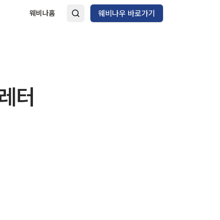
웨비나홈
웨비나우 바로가기
스레터